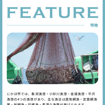
特徴
にかほ市では、象潟漁港・小砂川漁港・金浦漁港・平沢
漁港の4つの漁港があり、主な漁法は底曳網漁・定置網漁
業・刺網漁・延縄漁・素潜り漁等が挙げられます。