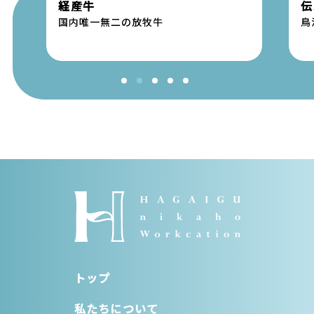
経産牛
伝
国内唯一無二の放牧牛
鳥
トップ
私たちについて