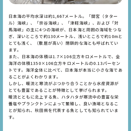
日本海の平均水深は約1,667メートル。「間宮（タター
ル）海峡」、「宗谷海峡」、「津軽海峡」、および「対
馬海峡」の主に4つの海峡が、日本海と周囲の海域をつな
ぎ、深いところで約130メートル、浅いところで約10mと
とても浅く、（敷居が高い）閉鎖的な海とも呼ばれてい
ます。
また、日本海の体積は1.7×106立方キロメートルで、全
海洋の体積1350×106立方キロメートルの0.13パーセン
トです。海洋全体に比べて、日本海が本当に小さな海であ
ることがよくわかります。
しかし、暖流と寒流がぶつかり合うことから水産資源が
とても豊富であることが特徴として挙げられます。
暖流とともに北上する魚、ハタハタが寒流中の豊富な栄
養塩やプランクトンによって繁殖し、良い漁場となるこ
とが知られ、秋田県を代表する魚としても知られていま
す。